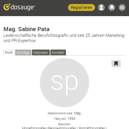
Registrieren
Mag. Sabine Pata
Leidenschaftliche Berufsfotografin und seit 25 Jahren Marketing-
und PR-Expertise
Profil
Einträge
Netzwerk
Kontakt
Mag.
Akademischer Grad
1994
Tätig seit
Branchen
Modefotografen/
People-
Fotografen
Porträtfotografen