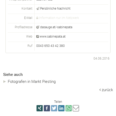
Kontakt
Persönliche Nachricht
E-Mail
Information nur im Netzwerk
Profiladresse
dasauge.at/-sabinepata
Web
www.sabinepata.at
Ruf
0043 650 43 42 380
04.06.2016
Siehe auch
Fotografen in Markt Piesting
zurück
Teilen