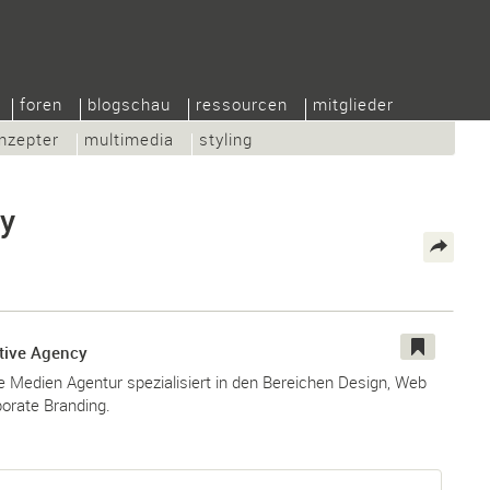
foren
blogschau
ressourcen
mitglieder
nzepter
multimedia
styling
cy
ative Agency
e Medien Agentur spezialisiert in den Bereichen Design, Web
orate Branding.