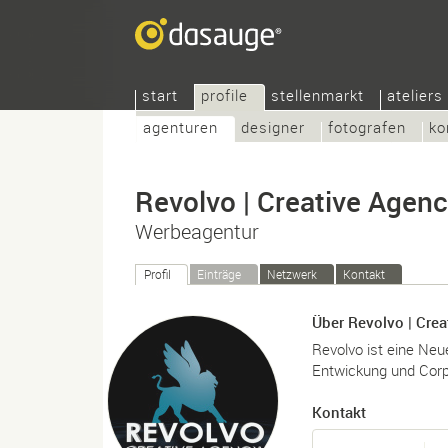
start
profile
stellenmarkt
ateliers
agenturen
designer
fotografen
ko
Revolvo | Creative Agen
Werbeagentur
Profil
Einträge
Netzwerk
Kontakt
Über Revolvo | Cre
Revolvo ist eine Neu
Entwickung und Corp
Kontakt