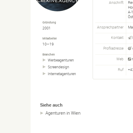
Anschrift
Rev
Ho
A-
Öst
Gründung
Ansprechpartner
Mar
2001
Kontakt
Mitarbeiter
10—19
Profiladresse
Branchen
Web
Werbeagenturen
Screendesign
Ruf
+4
Internetagenturen
Siehe auch
Agenturen in Wien