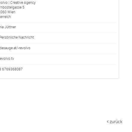
olvo | Creative Agency
rnbostelgasse 5
1060
Wien
erreich
ia Jüttner
Persönliche Nachricht
dasauge.at/-revolvo
revolvo.tv
3 6769368087
zurück