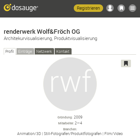
Registrieren
renderwerk Wolf&Fröch OG
Architekurvisualisierung, Produktvisualisierung
Profil
Einträge
Netzwerk
Kontakt
2009
Gründung
2—4
Mitarbeiter
Branchen
Animation/
3D
Still-
Fotografen/
Produktfotografen
Film/
Video