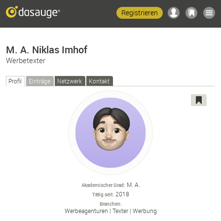
Registrieren
M. A. Niklas Imhof
Werbetexter
Profil
Einträge
Netzwerk
Kontakt
M. A.
Akademischer Grad
2018
Tätig seit
Branchen
Werbeagenturen
Texter
Werbung