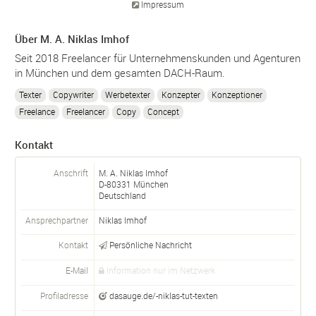
Impressum
Über M. A. Niklas Imhof
Seit 2018 Freelancer für Unternehmenskunden und Agenturen
in München und dem gesamten DACH-Raum.
Texter
Copywriter
Werbetexter
Konzepter
Konzeptioner
Freelance
Freelancer
Copy
Concept
Kontakt
Anschrift
M. A. Niklas Imhof
D-
80331
München
Deutschland
Ansprechpartner
Niklas
Imhof
Kontakt
Persönliche Nachricht
E-Mail
Information nur im Netzwerk
Profiladresse
dasauge.de/-niklas-tut-texten