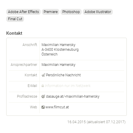
Adobe After Effects
Premiere
Photoshop
Adobe Illustrator
Final Cut
Kontakt
Anschrift
Maximilian Hamersky
A-
3400
Klosterneuburg
Österreich
Ansprechpartner
Maximilian
Hamersky
Kontakt
Persönliche Nachricht
E-Mail
Information nur im Netzwerk
Profiladresse
dasauge.at/-maximilian-hamersky
Web
www.filmcut.at
16.04.2015 (aktualisiert
07.12.2017
)