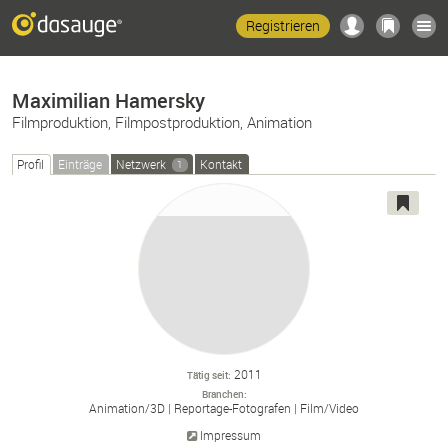
Registrieren
Maximilian Hamersky
Filmproduktion, Filmpostproduktion, Animation
Profil
Einträge
Netzwerk
Kontakt
1
2011
Tätig seit
Branchen
Animation/
3D
Reportage-
Fotografen
Film/
Video
Impressum