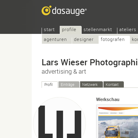
start
profile
stellenmarkt
ateliers
agenturen
designer
fotografen
ko
Lars Wieser Photograph
advertising & art
Profil
Einträge
Netzwerk
Kontakt
Werkschau