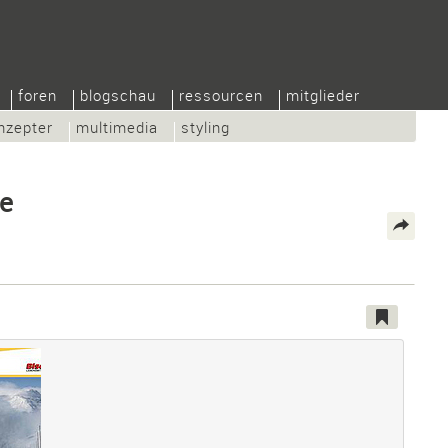
foren
blogschau
ressourcen
mitglieder
nzepter
multimedia
styling
ie