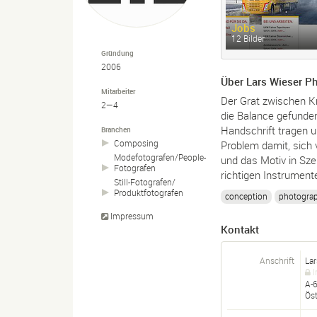
Jobs
12 Bilder
Gründung
2006
Über Lars Wieser P
Mitarbeiter
Der Grat zwischen Kr
2—4
die Balance gefunden
Handschrift tragen 
Branchen
Composing
Problem damit, sich 
Modefotografen/
People-
und das Motiv in Szen
Fotografen
richtigen Instrument
Still-
Fotografen/
Produktfotografen
conception
photogra
Impressum
Kontakt
Anschrift
Lar
I
A-
Öst