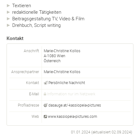
Textieren
redaktionelle Tätigkeiten
Beitragsgestaltung TV, Video & Film
Drehbuch, Script writing
Kontakt
Anschrift
Marie-Christine Kollos
A-
1080
Wien
Österreich
Ansprechpartner
Marie-Christine
Kollos
Kontakt
Persönliche Nachricht
E-Mail
Information nur im Netzwerk
Profiladresse
dasauge.at/-kassiopeia-pictures
Web
www.kassiopeia-pictures.com
01.01.2024 (aktualisiert
02.09.2024
)