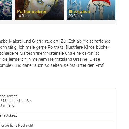
Portraitmalerei
Illustration
10 Bilder
23 Bilder
 habe Malerei und Grafik studiert. Zur Zeit als freischaffende
orin tätig. Ich male gerne Portraits, illustriere Kinderbücher
schiedene Maltechniken/Materiale und eine davon ist
, die lernte ich in meinem Heimatsland Ukraine. Diese
komplex und daher auch so selten, selbst unter den Profi
lena Jokesz
82431
Kochel am See
utschland
lena
Jokesz
Persönliche Nachricht