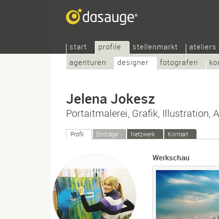
start
profile
stellenmarkt
ateliers
agenturen
designer
fotografen
ko
Jelena Jokesz
Portaitmalerei, Grafik, Illustration,
Profil
Einträge
Netzwerk
Kontakt
Werkschau