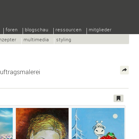
foren
blogschau
ressourcen
mitglieder
nzepter
multimedia
styling
 Auftragsmalerei