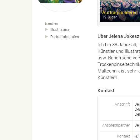
Auftragsmalerei
19 Bilder
Branchen
Illustratoren
Über Jelena Jokesz
Porträtfotografen
Ich bin 38 Jahre alt,
Künstler und Illustrat
usw. Beherrsche ver
Trockenpinseltechnik
Maltechnik ist sehr 
Künstlern.
Kontakt
Anschrift
Je
D-
De
Ansprechpartner
Je
Kontakt