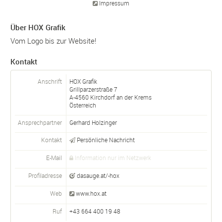
Impressum
Über HOX Grafik
Vom Logo bis zur Website!
Kontakt
Anschrift
HOX Grafik
Grillparzerstraße 7
A-
4560
Kirchdorf an der Krems
Österreich
Ansprechpartner
Gerhard Holzinger
Kontakt
Persönliche Nachricht
E-Mail
Information nur im Netzwerk
Profiladresse
dasauge.at/-hox
Web
www.hox.at
Ruf
+43 664 400 19 48