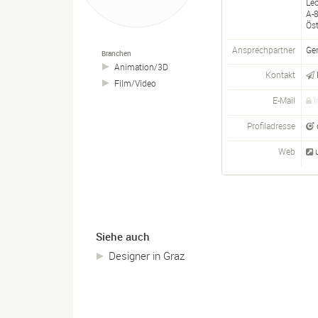
Le
A-
Öst
Ansprechpartner
Ge
Branchen
Animation/
3D
Kontakt
Film/
Video
E-Mail
I
Profiladresse
Web
Siehe auch
Designer in Graz