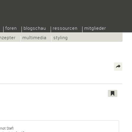
foren
blogschau
ressourcen
mitglieder
nzepter
multimedia
styling
not Stefl