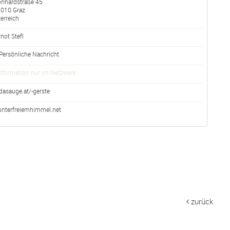
onhardstraße 45
8010
Graz
erreich
rnot
Stefl
Persönliche Nachricht
nformation nur im Netzwerk
dasauge.at/-gerste
unterfreiemhimmel.net
zurück