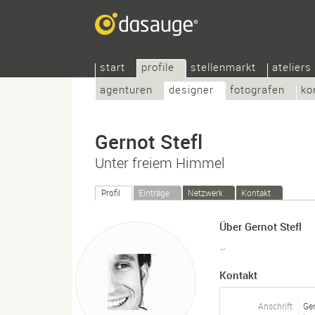
start
profile
stellenmarkt
ateliers
agenturen
designer
fotografen
ko
Gernot Stefl
Unter freiem Himmel
Profil
Einträge
Netzwerk
Kontakt
Über Gernot Stefl
…
Kontakt
Anschrift
Ger