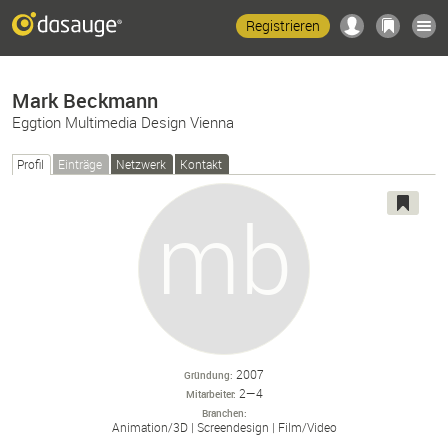
Registrieren
Mark Beckmann
Eggtion Multimedia Design Vienna
Profil
Einträge
Netzwerk
Kontakt
2007
Gründung
2—4
Mitarbeiter
Branchen
Animation/
3D
Screendesign
Film/
Video