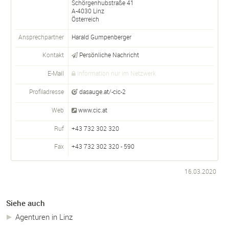
Schörgenhubstraße 41
A-
4030
Linz
Österreich
Ansprechpartner
Harald Gumpenberger
Kontakt
Persönliche Nachricht
E-Mail
Information nur im Netzwerk
Profiladresse
dasauge.at/-cic-2
Web
www.cic.at
Ruf
+43 732 302 320
Fax
+43 732 302 320 - 590
16.03.2020
Siehe auch
Agenturen in Linz