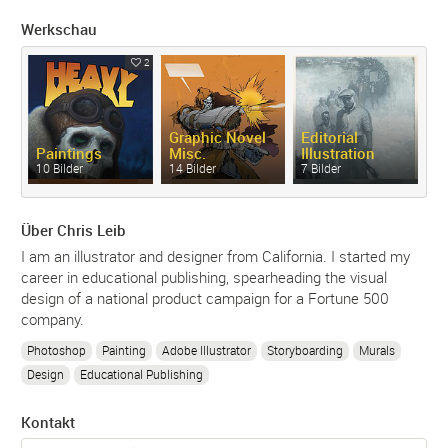
Werkschau
2
Graphic Novel
Editorial
Paintings
Misc.
Illustration
D
10 Bilder
14 Bilder
7 Bilder
11
Über Chris Leib
I am an illustrator and designer from California. I started my
career in educational publishing, spearheading the visual
design of a national product campaign for a Fortune 500
company.
Photoshop
Painting
Adobe Illustrator
Storyboarding
Murals
Design
Educational Publishing
Kontakt