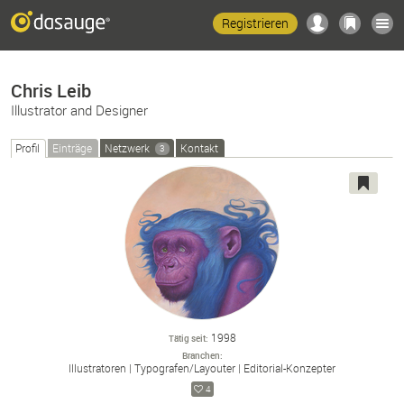
Registrieren
Chris Leib
Illustrator and Designer
Profil
Einträge
Netzwerk
Kontakt
3
1998
Tätig seit
Branchen
Illustratoren
Typografen/
Layouter
Editorial-
Konzepter
4